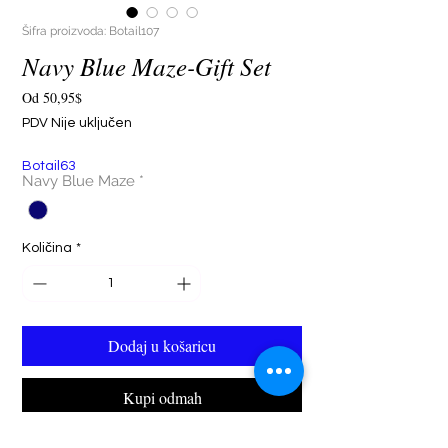
Šifra proizvoda: Botail107
Navy Blue Maze-Gift Set
Cijena
Od
50,95$
s
PDV Nije uključen
popustom
Botail63
Navy Blue Maze
*
Količina
*
Dodaj u košaricu
Kupi odmah