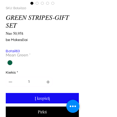
SKU: Botail110
GREEN STRIPES-GIFT
SET
Pardavimo
Nuo
50,95$
kaina
be Mokesčiai
Botail63
Mean Green
*
Kiekis
*
Į krepšelį
Pirkti