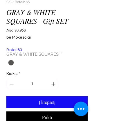
SKU: Botail106
GRAY & WHITE
SQUARES - Gift SET
Pardavimo
Nuo
80,95$
kaina
be Mokesčiai
Botail63
GRAY & WHITE SQUARES
*
Kiekis
*
Į krepšelį
Pirkti