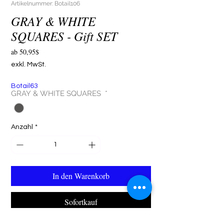
Artikelnummer: Botail106
GRAY & WHITE
SQUARES - Gift SET
Sale-
ab
50,95$
Preis
exkl. MwSt.
Botail63
GRAY & WHITE SQUARES
*
Anzahl
*
In den Warenkorb
Sofortkauf